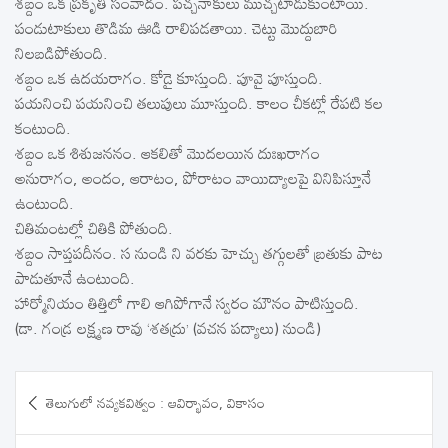
శబ్దం ఒక ప్రకృతి సంవాదం. పచ్చనాకులు ముచ్చటాడుకుంటాయి.
పండుటాకులు తొడిమ ఊడి రాలిపడతాయి. చెట్టు మొద్దుబారి
నిలబడిపోతుంది.
శబ్దం ఒక ఉదయరాగం. కోడై కూస్తుంది. పూవై పూస్తుంది.
పయనించి పయనించి తలుపులు మూస్తుంది. కాలం చీకట్లో రేపటి కల
కంటుంది.
శబ్దం ఒక శిశుజననం. ఆకలితో మొదలయిన దుఃఖరాగం
అనురాగం, అందం, ఆరాటం, పోరాటం వాయిద్యాలపై వినిపిస్తూనే
ఉంటుంది.
చితిమంటల్లో చితికి పోతుంది.
శబ్దం సాప్తపదీనం. స నుండి ని వరకు హెచ్చు తగ్గులతో బ్రతుకు పాట
పాడుతూనే ఉంటుంది.
హార్మోనియం తిత్తిలో గాలి ఆగిపోగానే స్వరం మౌనం పాటిస్తుంది.
(డా. గండ్ర లక్ష్మణ రావు ‘శతద్రు’ (వచన పద్యాలు) నుండి)
Post
తెలుగులో నవ్యకవిత్వం : ఆవిర్భావం, వికాసం
navigation