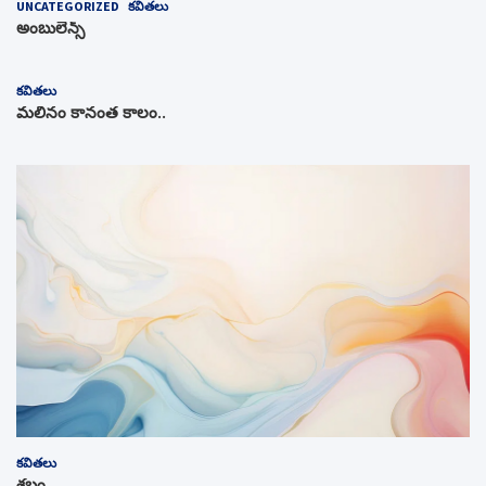
UNCATEGORIZED
కవితలు
అంబులెన్స్‌
కవితలు
మలినం కానంత కాలం..
కవితలు