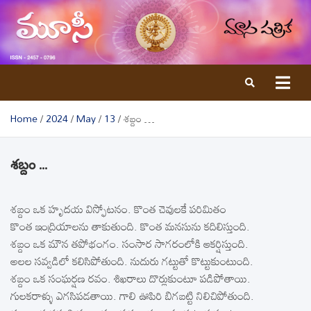
Skip
to
content
Home
2024
May
13
శబ్దం …
శబ్దం …
శబ్దం ఒక హృదయ విస్ఫోటనం. కొంత చెవులకే పరిమితం
కొంత ఇంద్రియాలను తాకుతుంది. కొంత మనసును కదిలిస్తుంది.
శబ్దం ఒక మౌన తపోభంగం. సంసార సాగరంలోకి ఆకర్షిస్తుంది.
అలల సవ్వడిలో కలిసిపోతుంది. నుదురు గట్టుతో కొట్టుకుంటుంది.
శబ్దం ఒక సంఘర్షణ రవం. శిఖరాలు దొర్లుకుంటూ పడిపోతాయి.
గులకరాళ్ళు ఎగసిపడతాయి. గాలి ఊపిరి బిగబట్టి నిలిచిపోతుంది.