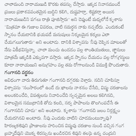
చాలామంది నారాయణుడి కొరకు తపస్సు చేస్తారు. ఇక్కడ నివాసముండే
ప్రజలు ప్రకాశవవంతమైన బుద్ధిని కలిగి, దుష్టహర్తా, శిష్టకర్తా అయిన
నారాయణుడిని పగలు రాత్రి పూజిస్తారు’’ అని చెప్తుంటే మధ్యలోనే కృశాను
‘‘మిత్రమా ఈ గుణాల వివరణ, వాటి సమర్థన నాకు నచ్చలేదు. ఎందుకంటే
స్నానం చేయడానికి భయపడే మనుషులు నిర్మలమైన కర్మలు ఎలా
చేయగలుగుతారు’’ అని అంటాడు. దానికి విశ్వావసు ‘నీవు చెప్పిన మాటలతో
నేను ఏకీభవిస్తున్నా. చాలా మంచు ఉండడం వల్ల శాంతియుతులు, జ్ఞానులు
మాత్రమే ఇక్కడికి ఎక్కువగా వస్తారు. ఇక్కడ స్నానం చేయడం వల్ల రోగగ్రస్థులు
కూడా నారాయణుని అనుగ్రహం వల్ల తమ రోగాలనుండి విముక్తి పొందుతారు.
గంగానది వర్ణనం
ఆవిధంగా వారు తిరుగుతూ గంగానది దగ్గరకు వెళ్తారు. నదిని చూపిస్తూ
విశ్వావసు ‘‘సంసారంలో ఉండే దు:ఖాలను నాశనం చేసేది, విష్ణు చరణాలను
అలంకరించేది, విపత్తులను నివారించేది స్వచ్ఛమైన అలలు కలిగినది,
విశాలమైన సముద్రానికి తోడు కలది, సర్వ పాపాలను తొలగింపచేసే ఈ
గంగానదిని చూడు’’ అని అంటాడు. కృశాను ‘‘గంగానది జలం నిర్లక్ష్యం
చేయదగినవి అంటారు. నీవు ఎందుకు వాటిని చూడమంటున్నావు?
హిరణ్యకశిపుని ప్రాణాలను హరించిన విష్ణువు చరణాల నుండి వచ్చిన గంగ
బ్రహ్మదేవుని యొక్క శిరస్సును ఖండిరచిన శివుని తలపై ఉన్న చంద్రుని