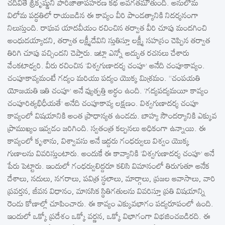
చదివితే శ్రీకృష్ణుని పారిజాతాపహరణ కథ అవగతమౌతుంది. అనులోమ
విలోమ పద్ధతిలో రాయబడిన ఈ కావ్యం వీరి పాండత్యానికి నిదర్శనంగా
నిలుస్తుంది. రాఘవ యాదవీయం రచించిన తర్వాత వీరి చూపు మందగించి
అంధుడయ్యాడని, తర్వాత లక్ష్మీదేవిని స్తుతిస్తూ లక్ష్మీ సహస్రం చెప్పిన తర్వాత
తిరిగి చూపు వచ్చిందని చెప్తారు. ఇట్లా ఎన్నో అద్భుత రచనలు చేశారు
వేంకటాధ్వరి. వీరు రచించిన ‘విశ్వగుణాదర్శ చంపూ’ అనేది చంపూకావ్యం.
చంపూకావ్యమంటే గద్యం మరియు పద్యం యొక్క మిశ్రమం. ‘‘చంపయతి
యోజయతి ఇతి చంపూ’ అనే వ్యుత్పత్తి అర్థం ఉంది. ‘గద్యపద్యమయీ కావ్యం
చంపూరిత్యభిధీయతే’ అనేది చంపూకావ్య లక్షణం. విశ్వగుణాదర్శ చంపూ
కావ్యంలో విషయానికి అంత ప్రాధాన్యత ఉండదు. బాహ్య సౌందర్యానికి ఎక్కువ
ప్రాముఖ్యం ఇవ్వడం జరిగింది. స్వతంత్ర కల్పనలు అధికంగా ఉన్నాయి. ఈ
కావ్యంలో కృశాను, విశ్వావసు అనే ఇద్దరు గంధర్వులు విశ్వం యొక్క
గుణాలను వివరిస్తుంటారు. అందుకే ఈ కావ్యానికి ‘విశ్వగుణాదర్శ చంపూ’ అనే
పేరు పెట్టారు. ఇందులో గంధర్వులిద్దరూ కలిసి విమానంలో తిరుగుతూ అనేక
దేశాలు, నదులు, నగరాలు, పవిత్ర స్థలాలు, మార్గాలు, ప్రజల ఆవాసాలు, వారి
ప్రవర్తన, జీవన విధానం, మానసిక స్థితిగతులను వివరిస్తూ ప్రతి విషయాన్ని
రెండు కోణాల్లో చూపించారు. ఈ కావ్యం ఎక్కువభాగం పద్యరూపంలో ఉంది.
ఇందులో ఒక్కో ప్రదేశం ఒక్కో వర్ణన, ఒక్కో విభాగంగా విభజించబడిరది. ఈ