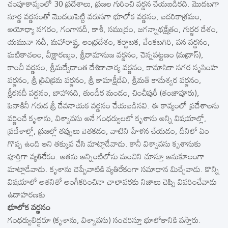
చంపూకావ్యంలో 30 ప్రదేశాలు, ప్రజల గురించి వర్ణన చేయబడిరది. మొదటగా
సూర్ణ వర్ణనంతో మొదలుపెట్టి వరుసగా భూలోక వర్ణనం, బదరికాశ్రమం,
అయోధ్యా నగరం, గంగానదీ, కాశీ, సముద్రం, జగన్నాథక్షేత్రం, గుర్జర దేశం,
యమునా నదీ, మహారాష్ట్ర, ఆంధ్రదేశం, కర్ణాటక, వేంకటగిరి, వన వర్ణనం,
ఘటికాచలం, వీక్షారణ్యం, శ్రీరామానుజ వర్ణనం, చెన్నపట్టణం (మద్రాస్‌),
కాంచీ వర్ణనం, శ్రీమద్వేదాంత దేశికాచార్య వర్ణనం, కామాసికా నగర నృసింహ
వర్ణనం, శ్రీ త్రివిక్రమ వర్ణనం, శ్రీ కామాక్షీదేవి, శ్రీమత్‌ కామేశ్వర వర్ణనం,
క్షీరనదీ వర్ణనం, బాహానది, తుండీర మండం, చించీపురీ (తంజావూరు),
పినాకినీ గరుడ శ్రీ దేవనాయక వర్ణనం చేయబడినవి. ఈ కావ్యంలో ప్రదేశాలను
వర్ణించే కృశాను, విశ్వావసు అనే గంధర్వులలో కృశాను అన్ని విషయాల్లో,
ప్రదేశాల్లో, ప్రజల్లో తప్పులు వెతకడం, వాటిని హేళన చేయడం, దీనిలో ఏం
గొప్ప ఉంది అని తక్కువ చేసి మాట్లాడేవాడు. కానీ విశ్వావసు కృశానుకు
పూర్తిగా వ్యతిరేకం. అతను అన్నింటిలోను మంచిని చూస్తూ అనుకూలంగా
మాట్లాడేవాడు. కృశాను చెప్పేవాటికి వ్యతిరేకంగా సమాధాన మిచ్చేవాడు. కొన్ని
విషయాలో అతనితో అంగీకరించినా చాలావరకు నిజాలు చెప్పి వివరించేవాడు
ఉదాహరణకు
భూలోక వర్ణనం
గంధర్వులిద్దరూ (కృశాను, విశ్వావసు) సంచరిస్తూ భూలోకానికి వస్తారు.