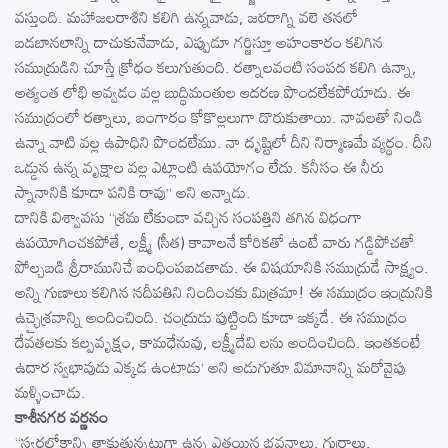
వస్తుంది. మహాజలరాశిని కలిగి ఉన్నవాడు, జఠరాగ్ని వలె తనలో
బడబానలాన్ని దాచుకునేవాడు, ఎప్పుడూ గర్జిస్తూ అహంకారం కలిగిన
సముద్రుడిని చూస్తే క్రోధం కలుగుతుంది. రత్నాలవంటి సంపద కలిగి ఉన్నా,
అత్యంత లోభి అవ్వడం వల్ల బుద్ధిమంతుల ఆదరణ పొందలేకపోయాడు. ఈ
సముద్రంలో రత్నాలు, బంగారం కోకొల్లలుగా దొరుకుతాయి. నావలతో నిండి
ఉన్నా వాటి వల్ల ఉపాధిని పొందలేము. నా దృష్టిలో దీని నిర్మాణమే వ్యర్థం. దీని
ఒడ్డున ఉన్న వృక్షాల వల్ల ఎట్లాంటి ఉపయోగం లేదు. కనీసం ఈ నీరు
స్నానానికి కూడా పనికి రావు’’ అని అన్నాడు.
దానికి విశ్వావసు ‘‘శ్రమ లేకుండా వచ్చిన సంపత్తిని తగిన విధంగా
ఉపయోగించకపోతే, లక్ష్మీ (సీత) కావాలనే కోరికతో ఉంటే వారు గడ్డిపోచతో
పోల్చబడి శ్రీరామునిచే బంధింపబడతాడు. ఈ విషయానికి సముద్రుడే సాక్ష్యం.
అన్ని గుణాలు కలిగిన నదీపతిని నిందించకు మిత్రమా! ఈ సముద్రం ఇంద్రునికి
ఉచ్ఛైశ్రవాన్ని అందించింది. చంద్రుడు పుట్టింది కూడా ఇక్కడే. ఈ సముద్రం
దేవతలకు కల్పవృక్షం, కామధేనువు, లక్ష్మీదేవి లను అందించింది. ఇంతకంటే
ఉదార స్వభావుడు ఎక్కడ ఉంటాడు’ అని అడుగుతూ విమానాన్ని మరోవైపు
మళ్ళించాడు.
కాశీనగర వర్ణనం
‘‘స్వర్గలోకాన్ని తాకుతున్నట్లుగా ఉన్న ఎత్తయిన భవనాలు, గుర్రాలు,