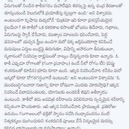
ఏనుగులతో నిండిన కాశీనగరం మహాదేవుని శిరస్సుపై ఉన్న చంద్ర కిరణాలతో
శూన్యంనుండి వెలుగులోకి ప్రయాణిస్తు న్నట్లుగా ఉంది’’ అని విశ్వావసు
అంటుండగా కృషాను మధ్యలోనే ‘‘మిత్రమా ఇది కూడా ప్రశస్తనీయమైన
స్థలమేనా? ఈ కాశీలో ఒక రకరకాల రసాలతో భోజనం తినేవారు, గుర్రాలు,
ఏనుగులపై స్వారీ చేసేవారు, ముత్యాల మాలలను ధరించేవారు, పెద్ద
భవనాలలో యవ్వన స్త్రీలు ఉండగా మరో పక్క అస్తిపంజిరాల్లా కనిపించే
మనుషులు ఎద్దుల బండ్లపై తిరుగుతూ, విషాన్ని ఆహారంగా తీసుకుంటూ,
స్మశానంలో నివసిస్తూ రాక్షసులతో నాట్యం చేస్తున్నవారు కూడా ఉన్నారు. ఓ
కాశీ ఎప్పుడూ రోగాలతో (గంగా ప్రవాహం) ఉండే నీలో రోగం లేని (విష్ణు
శంకరులతో కూడిన) భూమి కూడా ఉంది. ఇక్కడ నివసించేవారి శరీరం మరో
జన్మలో కూడా రోగరగస్థంగానే ఉంటుంది’’ అని అంటుండగా విశ్వావసు ‘‘ఓ
మందబుద్ధిగలవాడా గుణాన్ని కూడా దోషంగా ఎందుకు మారుస్తావు? ఇక్కడ
నివసించే విలావసంతులకు, యోగులకు అందరికీ శివుని ఆశీర్వాదం
ఉంటుంది. కాశీలో తమ అపవిత్ర శరీరాలను వదిలినవారు స్వచ్ఛమైన శరీరాన్ని
కచ్చితంగా పొందుతారు. ఇది ఇక్కడ నివసించేవారి ప్రాముఖ్యత. ప్రతిరోజు
ఉదయం గంగాజలంలో భక్తితో స్నానం నచేసి సంధ్యావందనం వంటి
నిత్యకర్మలు ముగించుకుని శంకరునికి పూజలు చేసే నిర్మలమైన మనస్సు
కలిగిన బ్రాహ్మణులకు నా నమస్కారాలు’’ అన్నాడు.