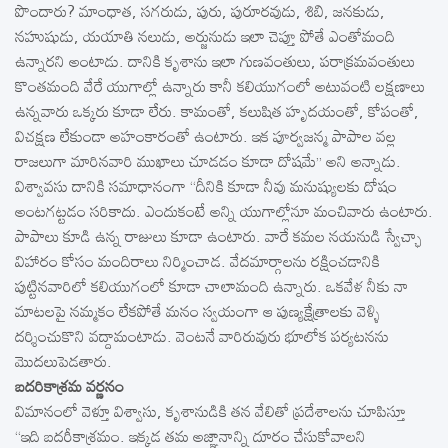
పొందారు? మాంధాత, సగరుడు, పురు, పురూరవుడు, శిబి, జనకుడు,
నహుషుడు, యయాతి నలుడు, అర్జునుడు ఇలా చెప్తూ పోతే ఎంతోమంది
ఉన్నారని అంటాడు. దానికి కృశాను ఇలా గుణవంతులు, పరాక్రమవంతులు
కొంతమంది వేరే యుగాల్లో ఉన్నారు కానీ కలియుగంలో అటువంటి లక్షణాలు
ఉన్నవారు ఒక్కరు కూడా లేరు. కామంతో, కలుషిత హృదయంతో, కోపంతో,
విచక్షణ లేకుండా అహంకారంతో ఉంటారు. ఇక పూర్వజన్మ పాపాల వల్ల
రాజలుగా మారినవారి ముఖాలు చూడడం కూడా దోషమే’’ అని అన్నాడు.
విశ్వావసు దానికి సమాధానంగా ‘‘దీనికి కూడా నీవు మనుష్యులకు దోషం
అంటగట్టడం సరికాదు. ఎందుకంటే అన్ని యుగాల్లోనూ మంచివారు ఉంటారు.
పాపాలు కూడి ఉన్న రాజులు కూడా ఉంటారు. వారే కమల నయనుడి స్వేచ్ఛా
విహారం కోసం మందిరాలు నిర్మించాడ. వేదమార్గాలను రక్షించడానికి
పుట్టినవారిలో కలియుగంలో కూడా చాలామంది ఉన్నారు. ఒకవేళ నీకు నా
మాటలపై నమ్మకం లేకపోతే మనం స్వయంగా ఆ పుణ్యక్షేత్రాలకు వెళ్ళి
దర్శించుకొని వద్దామంటాడు. వెంటనే వారిరువురు భూలోక పర్యటనను
మొదలుపెడతారు.
బదరికాశ్రమ వర్ణనం
విమానంలో వెళ్తూ విశ్వాసు, కృశానుడికి తన వేలితో ప్రదేశాలను చూపిస్తూ
‘‘ఇది బదరీకాశ్రమం. ఇక్కడ తమ అజ్ఞానాన్ని దూరం చేసుకోవాలని