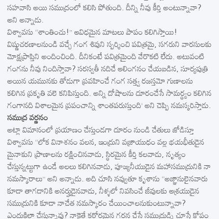
సహవాసి అయి సముద్రంలో కలిసి పోతుంది. దీన్ని నీవు కీర్తి అంటున్నావా?
అని అన్నాడు.
విశ్వావసు ‘‘శాంతించు!’’ ఆవిధమైన మాటలు పాపం కలిగిస్తాయి!
విష్ణుచరణాలనుండి వచ్చే గంగ శివుని స్పర్శించి పవిత్రమై, సగరుని వారసులకు
మోక్షప్రాప్తిని అందించింది. దీనికంటే పవిత్రమైంది వేరొకటి లేదు. అటువంటి
గంగను నీవు నిందిస్తావా? సరస్వతీ నదిచే ఆలింగనం చేయబడిన, సూర్యపుత్రి
అయిన యమునకు తోడుగా ప్రవహించే గంగ సత్త్వ రజస్తమో గుణాలను
కలిగిన ప్రకృతి వలె కనిపిస్తుంది. అన్ని దోషాలను దూరంచేసే సామర్థ్యం కలిగిన
గంగానది విశాలమైన ప్రపంచాన్ని శాంతపరుస్తుంది’ అని చెప్పి నమస్కరిస్తాడు.
సముద్ర వర్ణనం
అట్లా విమానంలో ప్రయాణం చేస్తుండగా దూరం నుండి చేతులు జోడిస్తూ
విశ్వావసు ‘‘లోక వినాశనం వలన, ఇంద్రుని వజ్రాయుధం వల్ల భయభీతుడైన
మైనాకుని ప్రాణాలను రక్షించినవాడు, స్థిరమైన కీర్తి కలవాడు, నృత్యం
చేస్తున్నట్టుగా ఉండే అలలు కలిగినవాడు, పూజ్యనీయుడైన మహాసముద్రునికి నా
నమస్కారాలు’’ అని అన్నాడు. అది చూసి నవ్వుతూ కృశాను ‘‘అజ్ఞానులైనవారు
కూడా తాగడానికి అనర్హుడైనవాడు, నీళ్ళలో నివసించే జీవులకు ఆశ్రయుడైన
సముద్రునికి కూడా నాచేత నమస్కారం చేయించాలనుకుంటున్నావా?
ఎందుకిలా చేస్తున్నావు? నాకైతే కఠోరమైన గర్జన చేసే సముద్రుడ్ని చూస్తే కోపం