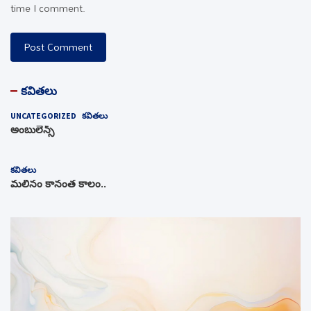
time I comment.
కవితలు
UNCATEGORIZED
కవితలు
అంబులెన్స్‌
కవితలు
మలినం కానంత కాలం..