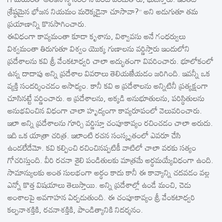
శ్రేష్ఠమైన భోజన నియమం మరెక్కడైనా చూసావా?’’ అని అడుగుతూ తమ
ప్రయాణాన్ని కొనసాగించారు.
ఈవిధంగా కావ్యమంతా కూడా కృశాను, విశ్వావసు అనే గంధర్వులు
విశ్వమంతా తిరుగుతూ విశ్వం యొక్క గుణాలను వర్ణిస్తారు ఇందులోని
ప్రదేశాలను కవి శ్రీ వేంకటాధ్వరి చాలా అద్భుతంగా వివరించారు. భూలోకంలో
ఉన్న దాదాపు అన్ని ప్రదేశాల వివరాలు తెలియజేయడం జరిగింది. ఇవన్నీ ఒక
వ్యక్తి సందర్శించడం అసాధ్యం. కానీ కవి ఆ ప్రదేశాలను అన్నిటినీ ప్రత్యక్షంగా
చూసినట్టే వర్ణించారు. ఆ ప్రదేశాలను, అక్కడి అనుభూతులను, పరిస్థితులను
అనుభవించిన విధంగా చాలా హృద్యంగా కావ్యరూపంలో వెలువరించారు.
ఇలా అన్ని ప్రదేశాలను గూర్చి వర్ణిస్తూ చంపూకావ్యం రచించడం చాలా అరుదు.
ఇది ఒక యాత్రా చరిత్ర. ఇలాంటి రచన సంస్కృతంలో ఎవరూ చేసి
ఉండలేదేమో. కవి కల్పించి రచించినప్పటికీ వాటిలో చాలా వరకు సత్యం
గోచరిస్తుంది. వీరి రచనా శైలి పండితులకు మాత్రమే అర్థమయ్యేవిధంగా ఉంది.
సామాన్యులకు అంత సులభంగా అర్థం కాదు కానీ ఈ కావ్యాన్ని చదవడం వల్ల
ఎన్నో కొత్త విషయాలు తెలుస్తాయి. అన్ని ప్రదేశాల్లో ఉండే మంచి, చెడు
అంశాలపై అవగాహన ఏర్పడుతుంది. ఈ చంపూకావ్యం శ్రీ వేంకటాధ్వరి
కల్పనాశక్తికి, రచనాశక్తికి, పాండిత్యానికి నిదర్శనం.