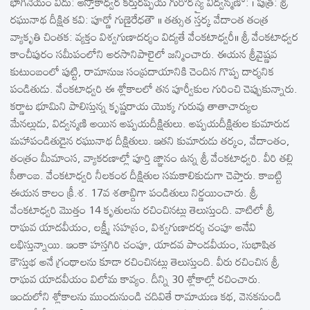
భాగినేయం విదు: ఆస్తోకాధ్వర కర్తురప్పయ గురోరస్యై విద్వన్మణో: । పుత్ర: శ్రీ
రఘునాథ దీక్షిత కవి: పూర్ణో గుణైరేధతౌ ॥ తత్సుత స్తర్క వేదాంత తంత్ర
వ్యాకృతి చింతక: వ్యక్తం విశ్వగుణాదర్శం విద్యతే వేంకటాధ్వరీ॥ శ్రీ వేంకటాధ్వర
కాంచీపురం సమీపంలోని అరసానిపాలైలో జన్మించారు. ఈయన శ్రీవైష్ణవ
కుటుంబంలో పుట్టి, రామానుజ సంప్రదాయానికి చెందిన గొప్ప దార్శనిక
పండితుడు. వేంకటాధ్వరి ఈ శ్లోకాలలో తన పూర్వీకుల గురించి చెప్పుకున్నారు.
కర్ణాట భూమిని పాలిస్తున్న కృష్ణరాయ యొక్క గురువు తాతాచార్యుల
మేనల్లుడు, విద్వన్మణి అయిన అప్పయదీక్షితులు. అప్పయదీక్షితుల కుమారుడ
మహాపండితుడైన రఘునాథ దీక్షితులు. ఇతని కుమారుడు తర్కం, వేదాంతం,
తంత్రం మీమాంస, వ్యాకరణాల్లో పూర్తి జ్ఞానం ఉన్న శ్రీ వేంకటాధ్వరి. వీరి తల్లి
సీతాంబ. వేంకటాధ్వరి నీలకంఠ దీక్షితుల సమకాలికుడుగా చెప్తారు. కాబట్టి
ఈయన కాలం క్రీ.శ. 17వ శతాబ్దిగా పండితులు నిర్ణయించారు. శ్రీ
వేంకటాధ్వరి మొత్తం 14 కృతులను రచించినట్లు తెలుస్తుంది. వాటిలో శ్రీ
రాఘవ యాదవీయం, లక్ష్మీ సహస్రం, విశ్వగుణాదర్శ చంపూ అనేవి
లభిస్తున్నాయి. ఇంకా హస్తగిరి చంపూ, యాదవ పాండవీయం, సుభాషిత
కౌస్తుభ అనే గ్రంథాలను కూడా రచించినట్లు తెలుస్తుంది. వీరు రచించిన శ్రీ
రాఘవ యాదవీయం విలోమ కావ్యం. దీన్ని 30 శ్లోకాల్లో రచించారు.
ఇందులోని శ్లోకాలను ముందునుండి చదివితే రామాయణ కథ, వెనకనుండి