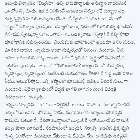
అప్పుడు విశ్వావసు ‘‘మిత్రమా! అన్ని పురుషార్థాలకు అనుష్ఠాన సాధనమైన
భూలోకాన్ని చూడు. ఇక్కడ నివసించే పురుషులు నిర్వహించే యజ్ఞాల వల్ల
ఉత్పన్నమైన మధుర అమృతం దేవతలచే స్వీకరించబడుతుంది. వేదాల్లో
చెప్పబడిన కళ్యాణ పురుషులు, దివ్యాశ్రమాలు, నదులతో కూడుకున్న భూదేవికి
నేను నమస్కరిస్తున్నాను’’ అంటాడు. వెంటనే కృశాను ‘‘స్వర్గానికి వచ్చి కూడా
భూలోకానికి నమస్కరించకు. ఎందుకంటే భూలోకంలో అందరూ జనన మరణ,
మానసిక బాధలు, వ్యాథులు ఇంకా దుష్కర్మలతో లినంగా ఉంటారు. నీచ,
అహంకారం కలిగి ఉన్న రాజులు పాలించే ధరిత్రిని స్వర్గంలో నివసించే ఏ
బుద్ధిగల పురుషుడు కావాలని కోరుకుంటాడు? బాల్యం నుండి యవ్వనం,
వృద్ధాప్యం, వృద్ధాప్యంలో మరనించి యమదూతల పాశానికి గురై అనేక రకాల
పీడలు అనుభవిస్తారు. ఇన్ని కష్టాలతో కూడుకున్న జీవితం ఎవరికి సుఖంగా
ఉంటుంది. ఏదైనా గ్రామంలో ఎద్దుకి నాగలి నాగడం నుండి విముక్తి
ఉంటుందా?’’ అన్నాడు.
అప్పుడు విశ్వావసు ‘‘ఇది కూడా సరైనదే. అయినా మిత్రమా భూమిపై మానవ
జన్మ దోషం అనకు. భూమిపై రావణ సంహారం చేసి కళ్యాణం చేకూర్చిన
రాముడు మనుజుడే. దేవతాయుద్ధాలలో ఇంద్రునికి సహాయం చేసిన రాముని
తండ్రి కూడా మానవుడే. నరరూపంలో ఇంద్రుని గర్వాన్ని అణచిన శ్రీకృష్ణుని
గూర్చి వినలేదా? మనుషులు లేకుండా ఏ దేవుడూ లేదా దానవుడు ఉన్నతిని