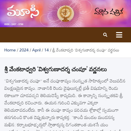
Skip
to
content
Home
2024
April
14
శ్రీ వేంకటాధ్వరి ‘విశ్వగుణాదర్శ చంపూ’ వర్ణనలు
శ్రీ వేంకటాధ్వరి ‘విశ్వగుణాదర్శ చంపూ’ వర్ణనలు
‘‘విశ్వగుణాదర్శ చంపూ’’ అనే చంపూకావ్యం సంస్కృత సాహిత్యంలో వెలువడిన
విలక్షణమైన కావ్యం. నాణానికి రెండు వైపులున్నట్లే ప్రతీ విషయాన్ని రెండు
రకాలుగా చూడవచ్చని తెలియచెప్పే కావ్యమిది. ఈ కావ్యాన్ని సంస్కృతకవి శ్రీ
వేంకటాధ్వరి రచించారు. ఈయన గురించి ఎక్కువగా ఎక్కడా
తెలియరావడంలేదు. కానీ ఈ చంపూ కావ్యం పరిచయ శ్లోకాల్లో స్వయంగా
తనగురించి కొంత చెప్పుకున్నారు కావ్యకర్త. ‘‘కాంచీ మండల మండనస్య
మఖిన: కర్నాటభూభృద్గురో స్తాతార్యస్య దిగంతకాంత యశసే యం