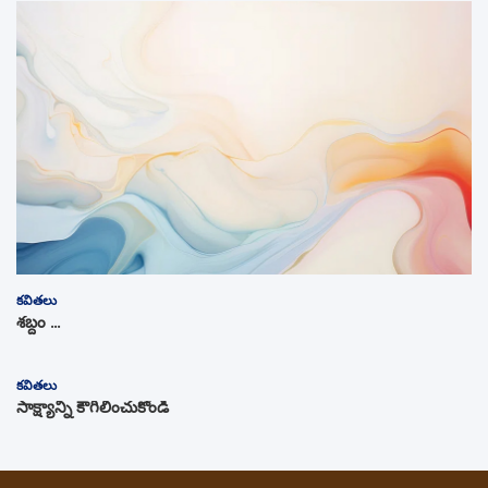
కవితలు
శబ్దం …
కవితలు
సాక్ష్యాన్ని కౌగిలించుకోండి