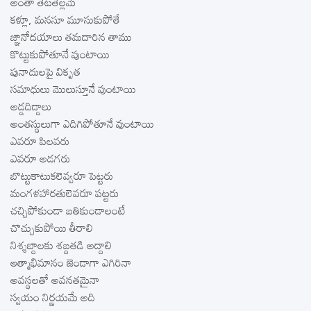
అంతా తేటతెల్లమే
కళ్లూ, మనసూ మూసుకుపోతే
జ్ఞానోదయాలు తమదారిన తాము
కొట్టుకుపోతూనే వుంటాయి
పునాదులపై వికృత
సమాధులు మొలుస్తూనే వుంటాయి
అడ్డదిడ్డాలు
అంతస్థులుగా ఎదిగిపోతూనే వుంటాయి
ఎవరూ పిలవరు
ఎవరూ అడగరు
బొట్టుకాటుకలెవ్వరూ పెట్టరు
మంగళహారతులెవరూ పట్టరు
చచ్చిపోకుండా బతికుండాలంటే
చొచ్చుకుపోయి తీరాలి
నిశ్శబ్దాలకు శబ్దతడి అద్దాలి
ఆత్మాభిమానం జెండాగా ఎగిరినా
అవస్థలతో అవనతమైనా
స్వయం నిర్ణయమే అది