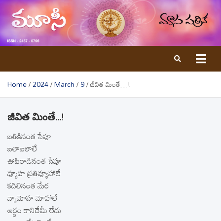
Skip
to
content
Home
2024
March
9
జీవిత మింతే…!
జీవిత మింతే…!
బతికినంత సేపూ
బలాబలాలే
ఊపిరాడినంత సేపూ
వ్యూహ ప్రతివ్యూహాలే
కదిలినంత మేర
వ్యామోహ మోహాలే
అర్థం కానిదేమీ లేదు