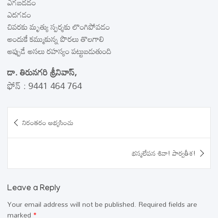
ఎగబడడం
ఎదగడం
చివరకు మృత్యు స్పర్శకు లొంగిపోవడం
అందుకే కమ్ముకున్న పొరలు తొలగాలి
అప్పుడే అసలు రహస్యం పట్టుబడుతుంది
డా. తిరునగరి శ్రీనివాస్‌,
ఫోన్‌ : 9441 464 764
Post
నిరంతరం అభ్యసించు
navigation
భస్మలేపన శివా! పార్వతీశ!
Leave a Reply
Your email address will not be published.
Required fields are
marked
*