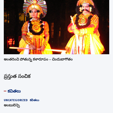
అంతరించి పోతున్న కళారూపం – చిందుబాగోతం
ప్రస్తుత సంచిక
కవితలు
UNCATEGORIZED
కవితలు
అంబులెన్స్‌