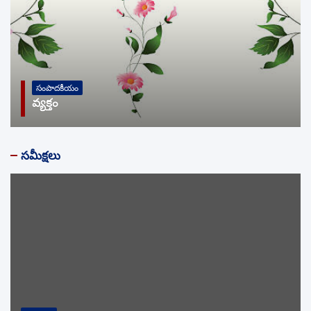
UNCATEGORIZED
సంపాదకీయం
అంటు
సమీక్షలు