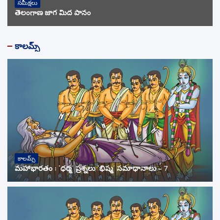
సమీక్షలు
తెలంగాణ జాగ మీద పానం
కాలమ్స్
కాలమ్స్
మహాభారతం : ‘ధర్మ’ ప్రశ్నలు ‘భీష్మ’ సమాధానాలు – 7