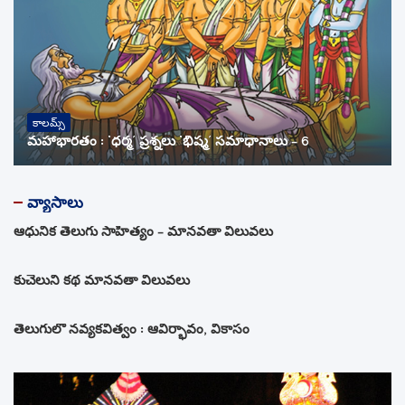
కాలమ్స్
మహాభారతం : ‘ధర్మ’ ప్రశ్నలు ‘భీష్మ’ సమాధానాలు – 6
వ్యాసాలు
ఆధునిక తెలుగు సాహిత్యం – మానవతా విలువలు
కుచేలుని కథ మానవతా విలువలు
తెలుగులో నవ్యకవిత్వం : ఆవిర్భావం, వికాసం