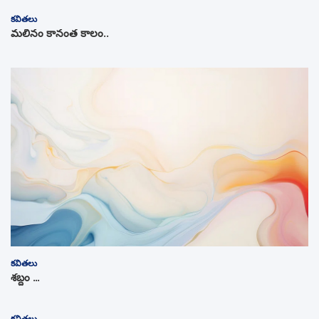
కవితలు
మలినం కానంత కాలం..
కవితలు
శబ్దం …
కవితలు