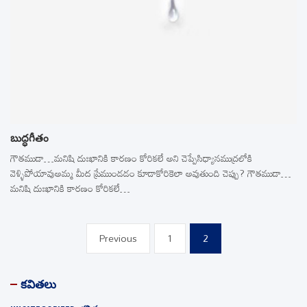
బుద్ధగీతం
గౌతముడా…మనిషి దుఃఖానికి కారణం కోరికలే అని చెప్పేసిధ్యానముద్రలోకి
వెళ్ళిపోయావుఅమ్మ మీద ప్రేముండడం కూడాకోరికెలా అవుతుంది చెప్పు? గౌతముడా…
మనిషి దుఃఖానికి కారణం కోరికలే…
Posts
Previous
1
2
pagination
కవితలు