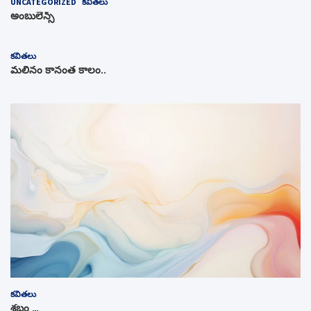
UNCATEGORIZED
కవితలు
అంబులెన్స్‌
కవితలు
మలినం కానంత కాలం..
కవితలు
శబ్దం …