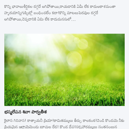
కొన్ని భావాలుశీర్షికల దగ్గరే ఆగిపోతాయి,రాయడానికి ఏమీ లేక కాదుఆకాశమంతా
హృదయాన్నిగుప్పిట్లో బంధించలేం కదా!కొన్ని మాటలుపెదవుల దగ్గరే
ఆగిపోతాయి,చెప్పడానికి ఏమి లేక కాదుమనసులో…
భస్మలేపన శివా! పార్వతీశ!
కైలాస గిరివాస! కాత్యాయనీ ప్రియా!కామితమ్ములు తీర్చు కాలకంఠ!వెండి కొండయె నీకు
ప్రియమైన ఇల్లాయెమెండు బూచుల రేడ! కొండ దేవ!సర్పహారమ్ములు సంతసంబున