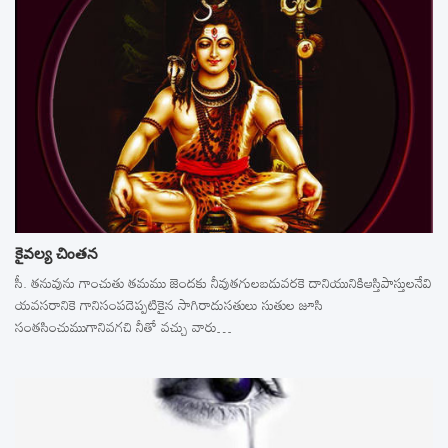
కైవల్య చింతన
సీ. తనువును గాంచుతు తమము జెందకు నీవుతగులబడువరకె దానియునికిఆస్తిపాస్తులనేవి
యవసరానికె గానిసంపదెప్పటికైన సాగిరాదుసతులు సుతుల జూసి
సంతసించుముగానివగచి నీతో వచ్చు వారు…