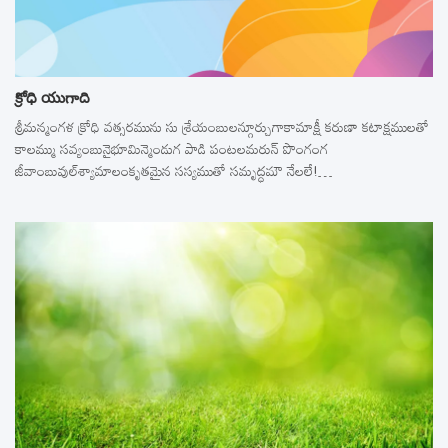
క్రోధి యుగాది
శ్రీమన్మంగళ క్రోధి వత్సరమును సు శ్రేయంబులన్గూర్చుగాకామాక్షీ కరుణా కటాక్షములతో
కాలమ్ము సవ్యంబునైభూమిన్మెండుగ పాడి పంటలమరున్‌ పొంగంగ
జీవాంబువుల్‌శ్యామాలంకృతమైన సస్యముతో సమృద్ధమౌ నేలలే!…