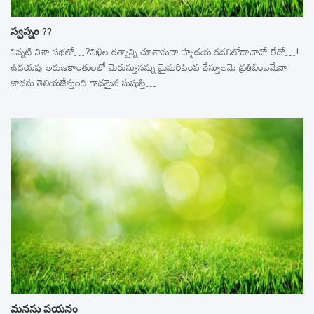
స్వప్నం ??
నిన్నటి నిశా సభలో…?నిఖిల రత్నాన్ని చూశానునా హృదయ కడలిలోదాచానో లేదో…!
ఉదయపు అరుణకాంతులలో మెరుస్తూనన్ను మైమరిపింప చేస్తూఆమె ప్రతిబింబమేనా
జాడను తెలియజేస్తుంది.గాఢమైన సుషుప్తి…
మనసు పయనం