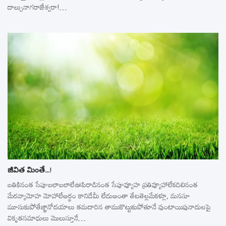
దాల్చునాగరాజేశ్వరా!…
జీవిత మింతే…!
బతికినంత సేపూబలాబలాలేఊపిరాడినంత సేపూవ్యూహ ప్రతివ్యూహాలేకదిలినంత
మేరవ్యామోహ మోహాలేఅర్థం కానిదేమీ లేదుఅంతా తేటతెల్లమేకళ్లూ, మనసూ
మూసుకుపోతేజ్ఞానోదయాలు తమదారిన తాముకొట్టుకుపోతూనే వుంటాయిపునాదులపై
వికృతసమాధులు మొలుస్తూనే…