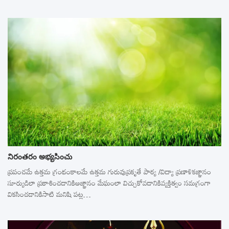
నిరంతరం అభ్యసించు
ప్రపంచమే ఉత్తమ గ్రంథంకాలమే ఉత్తమ గురువుప్రకృతే పాఠ్య /విద్యా ప్రణాళికజ్ఞానం
సూర్యుడిలా ప్రకాశించడానికిఅజ్ఞానం మేఘంలా విచ్చుకోవడానికివ్యక్తిత్వం సమగ్రంగా
వికసించడానికిసాటి మనిషి పట్ల…