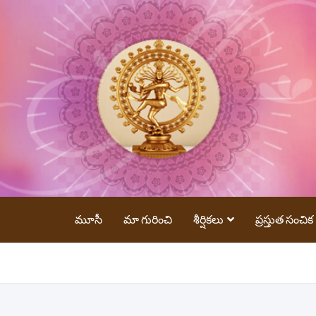
మూసీ
మా గురించి
శీర్షికలు
ప్రస్తుత సంచిక