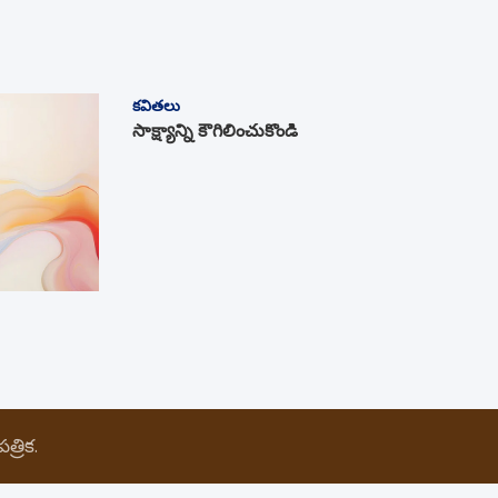
కవితలు
సాక్ష్యాన్ని కౌగిలించుకోండి
్రిక.