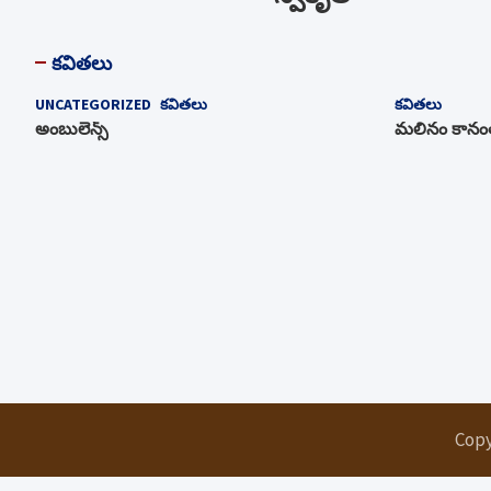
కవితలు
UNCATEGORIZED
కవితలు
కవితలు
అంబులెన్స్‌
మలినం కానంత
Copy