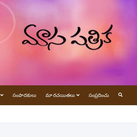
సంపాదకులు
మా రచయితలు
సంప్రదించు