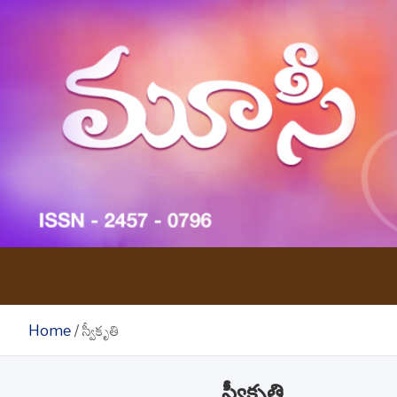
Skip
to
content
Home
స్వీకృతి
స్వీకృతి