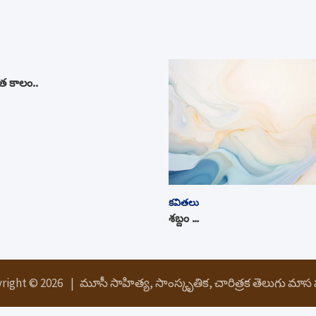
 కాలం..
కవితలు
శబ్దం …
right © 2026
మూసీ సాహిత్య, సాంస్కృతిక, చారిత్రక తెలుగు మాస పత