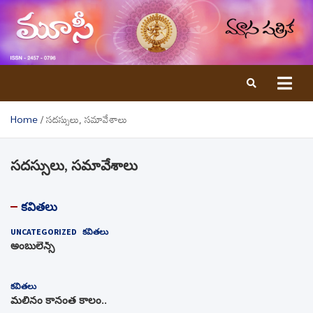
Skip
to
content
Home
సదస్సులు, సమావేశాలు
సదస్సులు, సమావేశాలు
కవితలు
UNCATEGORIZED
కవితలు
అంబులెన్స్‌
కవితలు
మలినం కానంత కాలం..