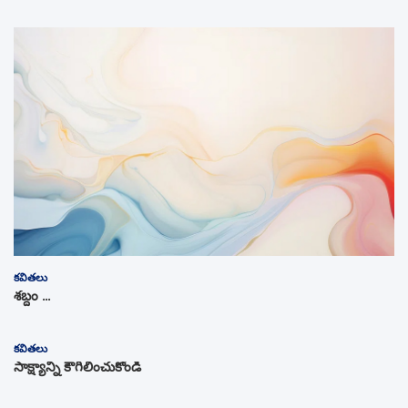
కవితలు
శబ్దం …
కవితలు
సాక్ష్యాన్ని కౌగిలించుకోండి