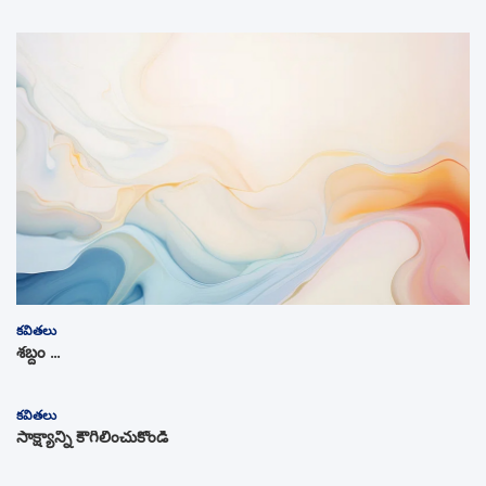
కవితలు
శబ్దం …
కవితలు
సాక్ష్యాన్ని కౌగిలించుకోండి