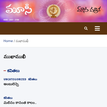
Skip
to
content
Home
ముఖాముఖీ
ముఖాముఖీ
కవితలు
UNCATEGORIZED
కవితలు
అంబులెన్స్‌
కవితలు
మలినం కానంత కాలం..