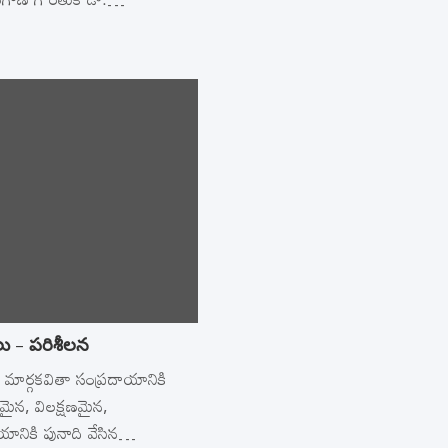
లు – పరిశీలన
ిన మార్గకవితా సంప్రదాయానికి
్నమైన, విలక్షణమైన,
ాయానికి పునాది వేసిన…