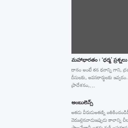
మహాభారతం : ‘ధర్మ’ ప్రశ్నల
దానం అంటే తన ధనాన్ని గాని, ద్రవ్య
దీనులకు, అవసరార్థులకు ఇవ్వడం
ప్రాదేశనం,…
అంబులెన్స్‌
అతడు వీరుడుఅతణ్ని బతికించండిచీ
వెదజల్లినవాడుఇప్పుడు కాలాన్ని చీ
ప్రాణమేకానీ అతడు మరీ అపురూప