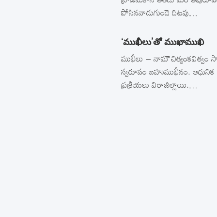
పోసినవాడుగుండె దిటవు…
‘ముఖీలు’తో ముఖాముఖి
ముఖీలు – నామౌచిత్యంకవిత్వం సా
స్వరూపం బహుముఖీనం. ఆధునిక క
ప్రక్రియలు విరాజిల్లాయి.…