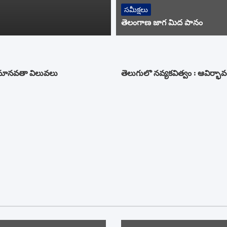
ీయం
సమీక్షలు
తెలంగాణ జాగ మీద పానం
 మానవతా విలువలు
తెలుగులో నవ్యకవిత్వం : ఆవిర్భావ