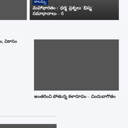
సంపాదకీయం
కాలమ్స్
ప్రయాణం
మహాభారతం : ‘ధర్మ’ ప్రశ్నలు ‘భీష్మ’
సమాధానాలు – 6
ం, వికాసం
అంతరించి పోతున్న కళారూపం – చిందుబాగోతం