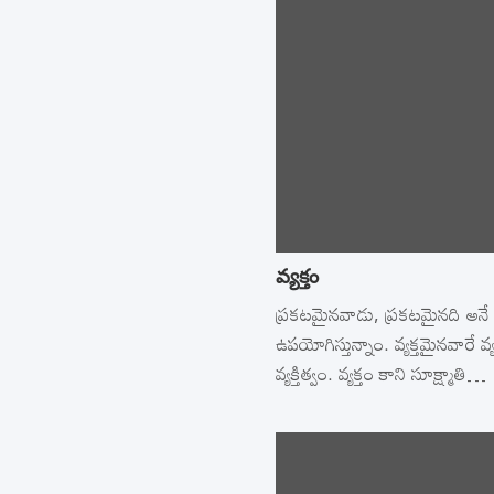
వ్యక్తం
ప్రకటమైనవాడు, ప్రకటమైనది అనే అర్
ఉపయోగిస్తున్నాం. వ్యక్తమైనవారే వ్యక
వ్యక్తిత్వం. వ్యక్తం కాని సూక్ష్మాతి…