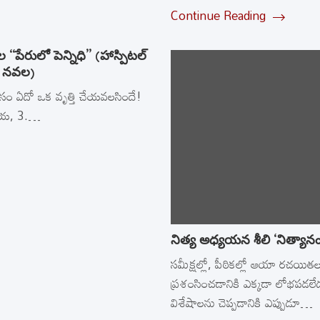
Continue Reading
‘పేరులో పెన్నిధి’’ (హాస్పిటల్‌
ైక నవల)
 కోసం ఏదో ఒక వృత్తి చేయవలసిందే!
ితీయ, 3.…
నిత్య అధ్యయన శీలి ‘నిత్యాన
సమీక్షల్లో, పీఠికల్లో ఆయా రచయిత
ప్రశంసించడానికి ఎక్కడా లోభపడలేద
విశేషాలను చెప్పడానికి ఎప్పుడూ…