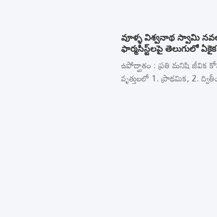
వూళ్ళ విశ్వనాథ స్వామి నవల ‘
ఫార్మసిస్ట్‌లపై తెలుగులో ఏక
ఉపోద్ఘాతం : ప్రతి మనిషి జీవిక
వృత్తులలో 1. ప్రాథమిక, 2. ద్వ