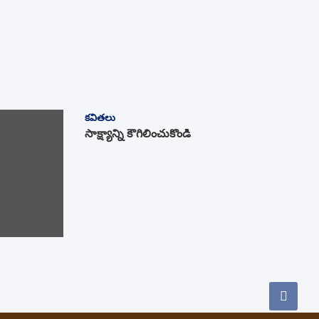
కవితలు
సాక్ష్యాన్ని కౌగిలించుకోండి