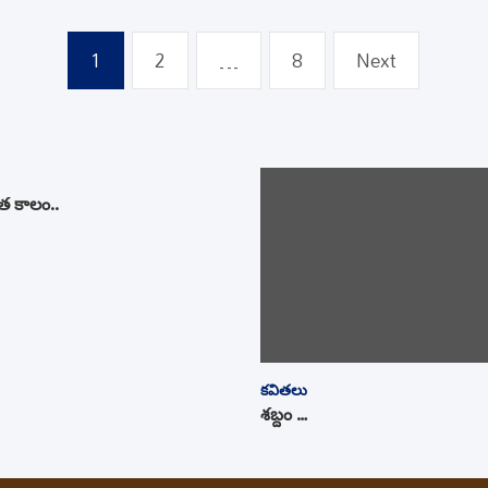
1
2
…
8
Next
 కాలం..
కవితలు
శబ్దం …