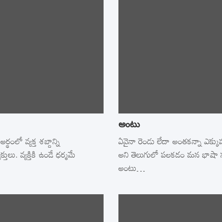
అంటు
థంలో వ్యక్త శబ్దాన్ని
ఏవైనా రెండు లేదా అంతకన్నా ఎక్
్తులు. వ్యక్తికి ఉండే ధర్మమే
అని తెలుగులో పలకడం మన భాషా 
అంటు…