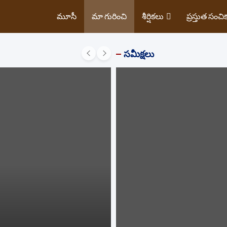
మూసీ
మా గురించి
శీర్షికలు
ప్రస్తుత సంచి
సమీక్షలు