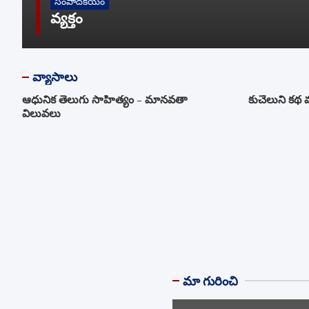
UNCATEGORIZED
సంపాదక
అంటు
వ్యాసాలు
ఆధునిక తెలుగు సాహిత్యం – మానవతా
కుచేలుని కథ
విలువలు
మా గురించి