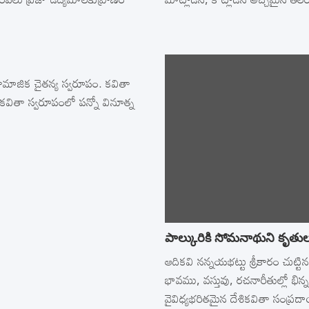
మాజిక చైతన్య స్వరూపం. కవితా
వితా స్వరూపంలో పన్నో వినూత్న
పాల్కురికి సోమనాథుని కృతు
ఆదికవి నన్నయభట్టు శ్రీకారం చుట్ట
భావము, వస్తువు, రచనారీతుల్లో భిన
వైవిధ్యభరితమైన దేశికవితా సంప్రద