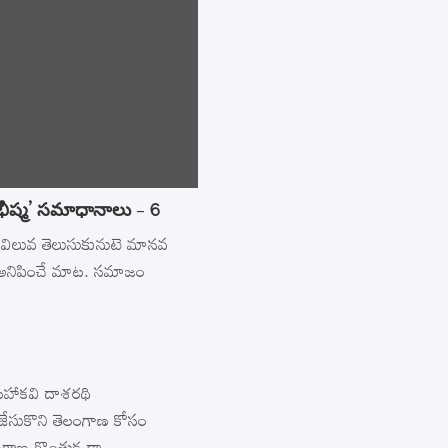
‘భీష్మ’ సమాధానాలు – 6
 విలువ తెలుసుకునుటె మానవ
ే అనిపించే మాట. సమాజం
మహాకవి దాశరథి
జేసుకొని తెలంగాణ కోసం
ెలంగాణ గొంతుక డా.…