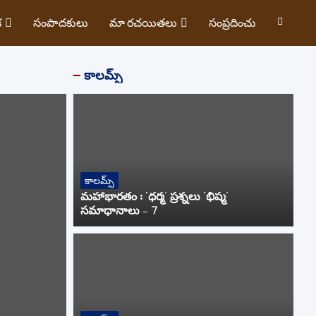
క
సంపాదకులు
మా రచయితలు
సంప్రదించు
కాలమ్స్
కాలమ్స్
మహాభారతం : ‘ధర్మ’ ప్రశ్నలు ‘భీష్మ’
సమాధానాలు – 7