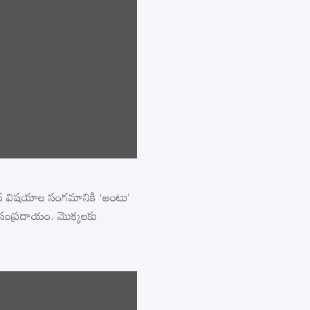
కువ విషయాల సంగమానికి ‘అంటు’
సంప్రదాయం. మొక్కలకు