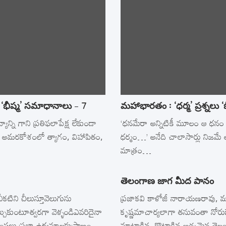
ు ‘భీష్మ’ సమాధానాలు – 7
మహాభారతం : ‘ధర్మ’ ప్రశ్నలు 
ాన్ని గాని ప్రతిఫలాపేక్ష లేకుండా
‘ధనమేరా అన్నిటికీ మూలం ఆ ధనం
. అమరకోశంలో త్యాగం, విహాపితం,
ధర్మం…’ అనేది చాలాసార్లు నిజమ
మాత్రం…
తెలంగాణ జాగ మీద పానం
కటిని చీలుస్తూవెలుగును
ప్రజాకవి కాళోజీ నారాయణరావు, 
ల్చుకుంటూత్వరగా వెళ్ళండిఎవరిదైనా
కృష్ణమాచార్యలాగా తనువంతా నోరు
ంపలు ప్రజా ఉద్యమాలకుప్రాణం
మాట్లాడిన, కొట్లాడిన అచ్చమైన త