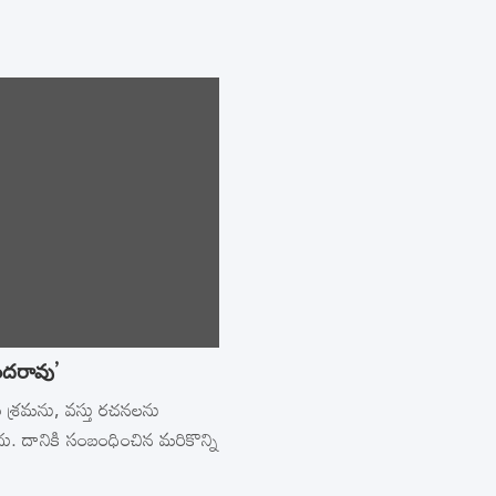
ందరావు’
ల శ్రమను, వస్తు రచనలను
ు. దానికి సంబంధించిన మరికొన్ని